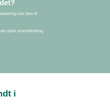
ddet?
lastning kan føre til
kan opnå smertelindring
dt i