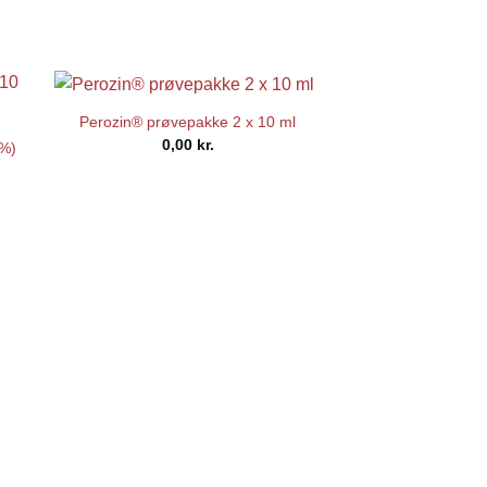
Perozin® prøvepakke 2 x 10 ml
0,00
kr.
 %)
elle
00 kr..
Perozin®
89,0