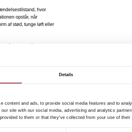
ændelsestilstand, hvor
tionen opstår, når
m af stød, tunge løft eller
ævelser, som giver senerne
rud, en forstuvning og
te nerver.
Details
de smerter ned i håndleddet.
jælpe på
slidgigtsmerter i
e content and ads, to provide social media features and to analy
 our site with our social media, advertising and analytics partn
 provided to them or that they’ve collected from your use of their