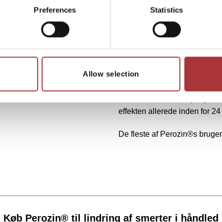
Hvordan ka
Preferences
Statistics
hjælpe?
At behandle betændelsestils
blevet praktiseret i årtusinde
Allow selection
urter, som sammen med den k
Anvend Perozin® 3 gange dag
effekten allerede inden for 24 
De fleste af Perozin®s bruger
Køb Perozin® til lindring af smerter i håndled