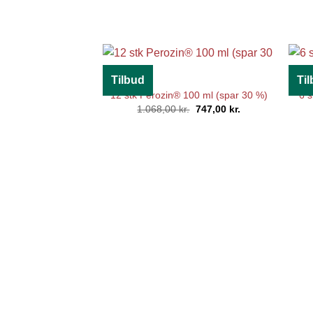
Tilbud
Ti
12 stk Perozin® 100 ml (spar 30 %)
6 s
Den
Den
1.068,00
kr.
747,00
kr.
oprindelige
aktuelle
pris
pris
var:
er:
1.068,00 kr..
747,00 kr..