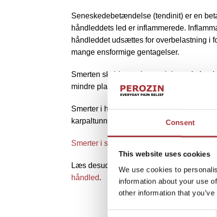
Seneskedebetændelse (tendinit) er en bet
håndleddets led er inflammerede. Inflamma
håndleddet udsættes for overbelastning i for
mange ensformige gentagelser.
Smerten skyldes, at betændelsen skaber h
mindre plads.
Smerter i håndleddet kan også skyldes et b
karpaltunnelsyndrom, som udløses af klem
Consent
Smerter i skulder
kan også føre til strålen
This website uses cookies
Læs desuden om hvordan Perozin® kan h
We use cookies to personalis
håndled
.
information about your use of
other information that you’ve
Consent