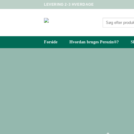
Fortsæt
LEVERING 2-3 HVERDAGE
til
indhold
Søg
efter:
Forside
Hvordan bruges Perozin®?
S