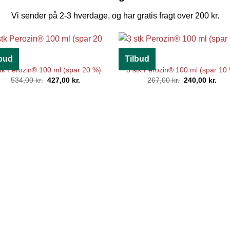
Vi sender på 2-3 hverdage, og har gratis fragt over 200 kr.
lbud
Tilbud
tk Perozin® 100 ml (spar 20 %)
3 stk Perozin® 100 ml (spar 10
Den
Den
Den
Den
534,00
kr.
427,00
kr.
267,00
kr.
240,00
kr.
oprindelige
aktuelle
oprindelige
aktu
pris
pris
pris
pris
var:
er:
var:
er:
534,00 kr..
427,00 kr..
267,00 kr..
240,