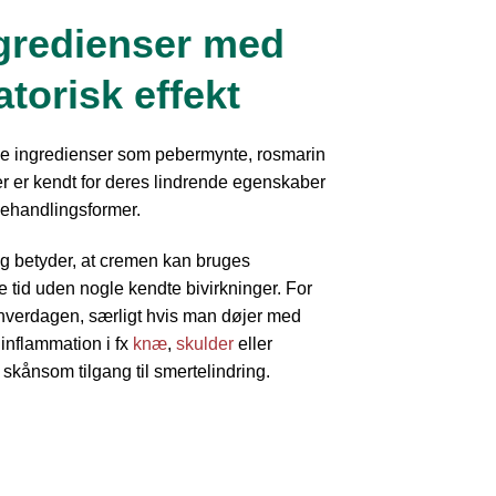
ngredienser med
torisk effekt
ige ingredienser som pebermynte, rosmarin
r er kendt for deres lindrende egenskaber
behandlingsformer.
 betyder, at cremen kan bruges
 tid uden nogle kendte bivirkninger. For
 hverdagen, særligt hvis man døjer med
inflammation i fx
knæ
,
skulder
eller
skånsom tilgang til smertelindring.