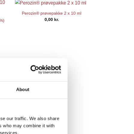
Perozin® prøvepakke 2 x 10 ml
0,00
kr.
 %)
elle
00 kr..
Perozin®
89,0
About
se our traffic. We also share
ers who may combine it with
 services.