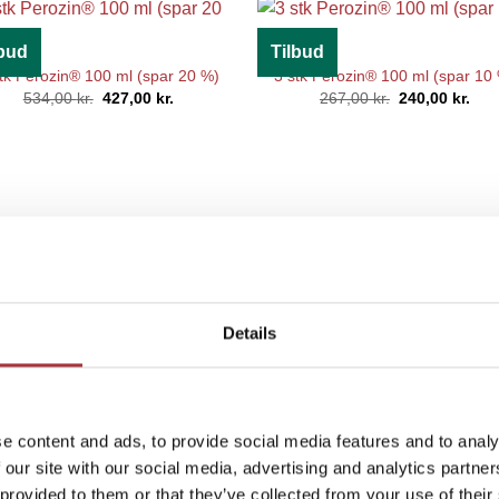
lbud
Tilbud
tk Perozin® 100 ml (spar 20 %)
3 stk Perozin® 100 ml (spar 10
Den
Den
Den
Den
534,00
kr.
427,00
kr.
267,00
kr.
240,00
kr.
oprindelige
aktuelle
oprindelige
aktu
pris
pris
pris
pris
var:
er:
var:
er:
534,00 kr..
427,00 kr..
267,00 kr..
240,
Details
e content and ads, to provide social media features and to analy
 our site with our social media, advertising and analytics partn
 provided to them or that they’ve collected from your use of their