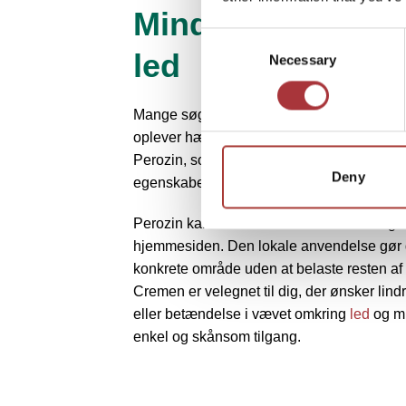
Mindsk inflammat
Consent
led
Necessary
Selection
Mange søger efter en antiinflammatoriske 
oplever hævelse, ømhed eller irritation i l
Perozin, som indeholder naturlige ingredi
Deny
egenskaber og kan anvendes direkte på hu
Perozin kan købes i håndkøb hos udvalgte 
hjemmesiden. Den lokale anvendelse gør de
konkrete område uden at belaste resten af
Cremen er velegnet til dig, der ønsker li
eller betændelse i vævet omkring
led
og mu
enkel og skånsom tilgang.