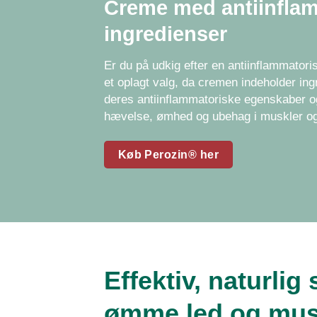
Creme med antiinfla
ingredienser
Er du på udkig efter en antiinflammator
et oplagt valg, da cremen indeholder ing
deres antiinflammatoriske egenskaber 
hævelse, ømhed og ubehag i muskler og
Køb Perozin® her
Effektiv, naturlig s
ømme led og mus