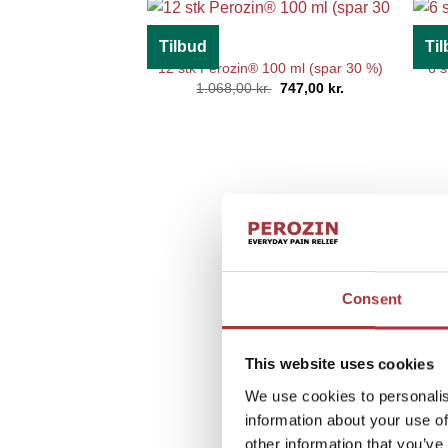
Tilbud
Ti
12 stk Perozin® 100 ml (spar 30 %)
6 s
Den
Den
1.068,00
kr.
747,00
kr.
oprindelige
aktuelle
pris
pris
var:
er:
1.068,00 kr..
747,00 kr..
Consent
This website uses cookies
We use cookies to personalis
information about your use of
other information that you’ve