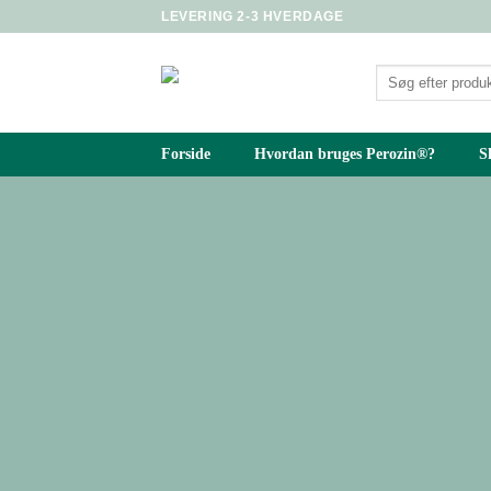
Fortsæt
LEVERING 2-3 HVERDAGE
til
indhold
Søg
efter:
Forside
Hvordan bruges Perozin®?
S