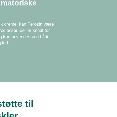
mmatoriske
isk creme, kan Perozin være
redienser, der er kendt for
og kan anvendes ved både
 led.
tøtte til
kler