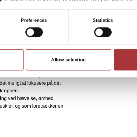
ion i dine
Preferences
Statistics
creme i håndkøb, når de
ed og muskler. Vi anbefaler
enser med antiinflammatoriske
Allow selection
den, hvor behovet opstår.
butikker eller her på
t muligt at fokusere på det
 kroppen.
ndring ved hævelse, ømhed
skler, og som foretrækker en